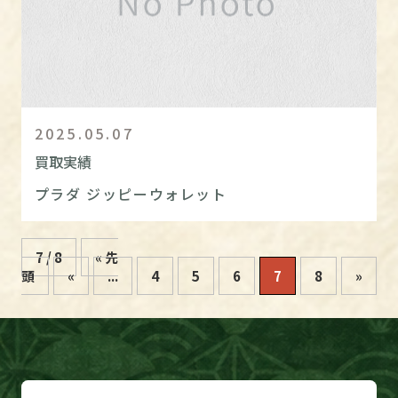
2025.05.07
買取実績
プラダ ジッピーウォレット
7 / 8
« 先
頭
«
...
4
5
6
7
8
»